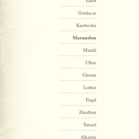
Eator
Gordacar
Kunbeshu
Marmedon
Mardil
Ulbar
Giroun
Lothar
Engil
Zinalban
Tunael
Alkarim