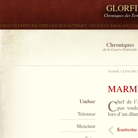
GLORF
Chroniques des Ter
Chroniques
de la Guerre Fratricide
Accueil
>
Livre des
MARM
C
Umbar
hef de l
pas voulo
lors d’un dîne
Telemnar
Menelmir
Kunbeshu