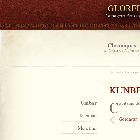
GLORF
Chroniques des Ter
Chroniques
de la Guerre Fratricide
Accueil
>
Livre des
KUNB
C
Umbar
apitaine d
Telemnar
Gordacar
Menelmir