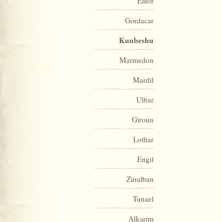
Eator
Gordacar
Kunbeshu
Marmedon
Mardil
Ulbar
Giroun
Lothar
Engil
Zinalban
Tunael
Alkarim