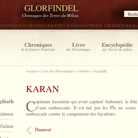
GLORFINDEL
Chroniques des Terres du Milieu
Chroniques
Livre
Encyclopédie
de la Guerre Fratricide
des Personnages
des Terres du milieu
Accueil
>
Livre des Personnages
>
Gondor
>
Osgiliath
KARAN
C
iliath
apitaine haradrim qui avait capturé Anhaniel, la fille
d’une embuscade. Il est tué par les PJs au cours
alimon
embuscade contre le campement des loyalistes.
Gelmir
Damrod