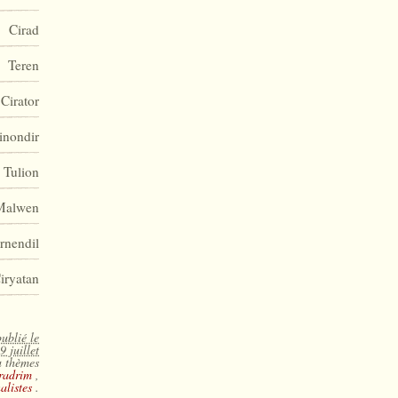
Cirad
Teren
Cirator
inondir
Tulion
Malwen
rnendil
iryatan
publié le
 juillet
au thèmes
radrim
,
alistes
.