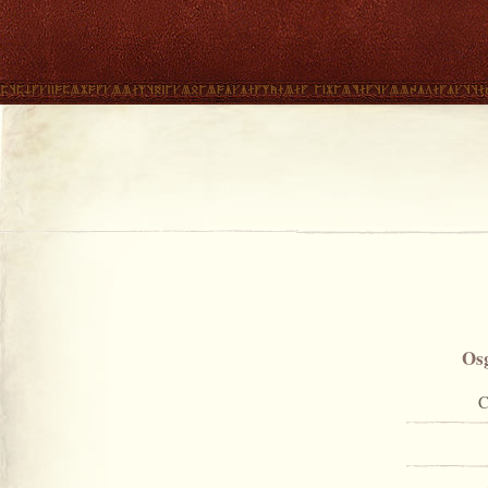
Osg
C