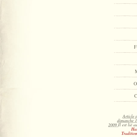
F
O
C
Article 
dimanche 19
2009
Il est lié 
Ha
Tradition