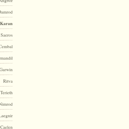
Angbor
Damrod
Karan
Saeros
Cembal
rmandil
Garwin
Ritva
Terieth
Nimrod
Laegnir
Caelen