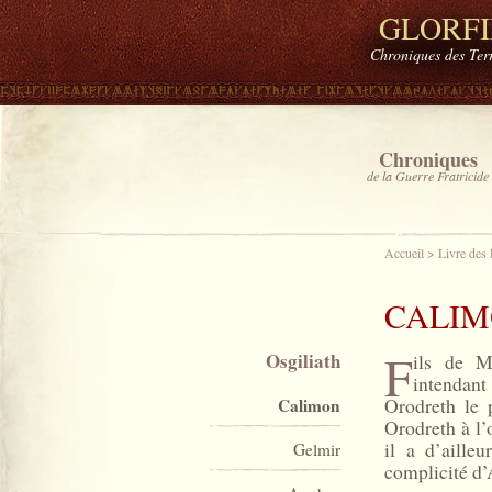
GLORF
Chroniques des Ter
Chroniques
de la Guerre Fratricide
Accueil
>
Livre des
CALI
F
Osgiliath
ils de M
intendan
Orodreth le 
Calimon
Orodreth à l’
il a d’aille
Gelmir
complicité d’