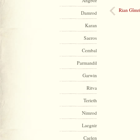
Angbor
Rian Gîmr
Damrod
Karan
Saeros
Cembal
Parmandil
Garwin
Ritva
Terieth
Nimrod
Laegnir
Caelen