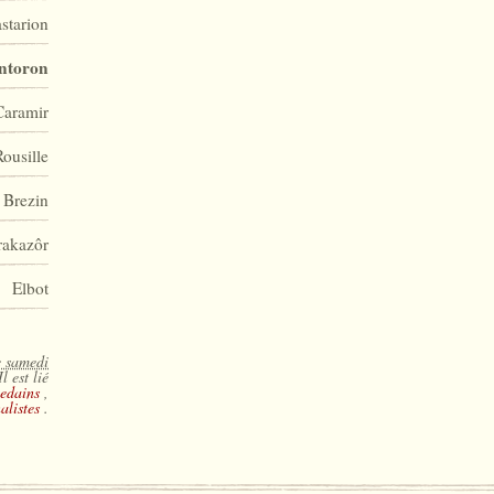
starion
intoron
Caramir
Rousille
Brezin
akazôr
Elbot
e samedi
Il est lié
edains
,
alistes
.