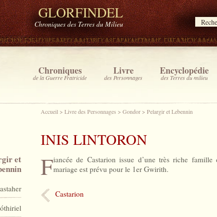
GLORFINDEL
Chroniques des Terres du Milieu
Chroniques
Livre
Encyclopédie
de la Guerre Fratricide
des Personnages
des Terres du milieu
Accueil
>
Livre des Personnages
>
Gondor
>
Pelargir et Lebennin
INIS LINTORON
F
rgir et
iancée de Castarion issue d’une très riche famille 
bennin
mariage est prévu pour le 1er Gwirith.
astaher
Castarion
óthiriel