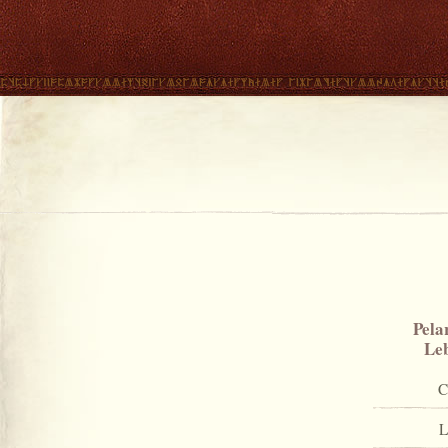
Pela
Le
C
L