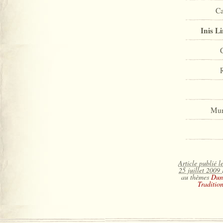
Ca
Inis L
Mur
Article publié l
25 juillet 2009
au thèmes
Dun
Tradition