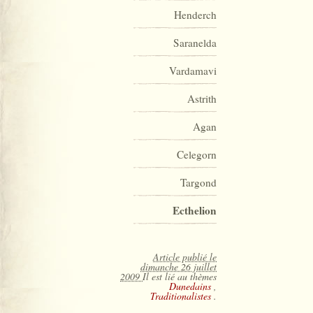
Henderch
Saranelda
Vardamavi
Astrith
Agan
Celegorn
Targond
Ecthelion
Article publié le
dimanche 26 juillet
2009
Il est lié au thèmes
Dunedains
,
Traditionalistes
.