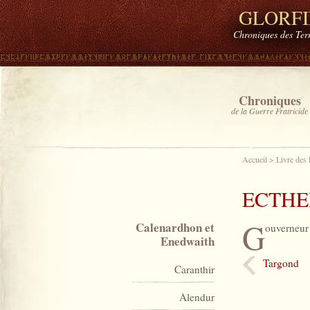
GLORF
Chroniques des Ter
Chroniques
de la Guerre Fratricide
Accueil
>
Livre des
ECTHE
G
Calenardhon et
ouverneur
Enedwaith
Targond
Caranthir
Alendur