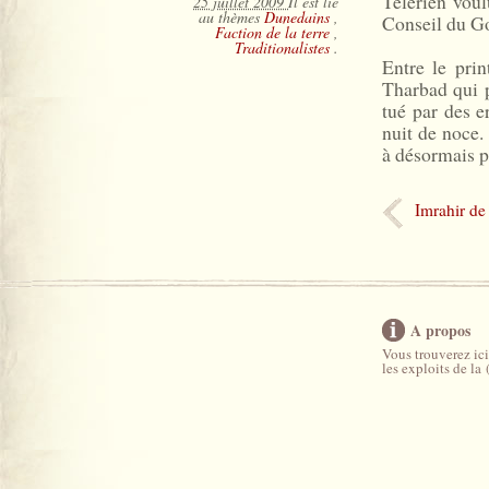
Telerien voul
25 juillet 2009
Il est lié
au thèmes
Dunedains
,
Conseil du G
Faction de la terre
,
Traditionalistes
.
Entre le pri
Tharbad qui p
tué par des 
nuit de noce.
à désormais pr
Imrahir de
A propos
Vous trouverez ici
les exploits de la