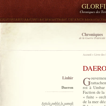
GLORF
Chroniques des Ter
Chroniques
de la Guerre Fratricide
Accueil
>
Livre des
DAER
G
Linhir
ouverne
rattache
roi à Umbar 
Daeron
Faction de la 
« fuite » orc
de la mer déco
Article publié le samedi