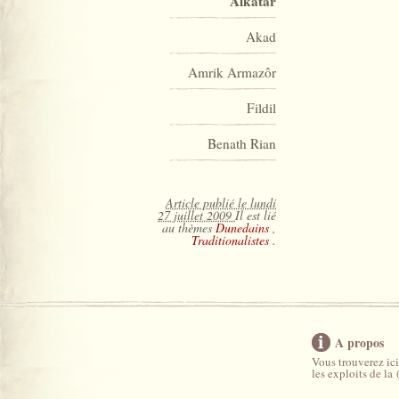
Alkatar
Akad
Amrik Armazôr
Fildil
Benath Rian
Article publié le lundi
27 juillet 2009
Il est lié
au thèmes
Dunedains
,
Traditionalistes
.
A propos
Vous trouverez ici
les exploits de la