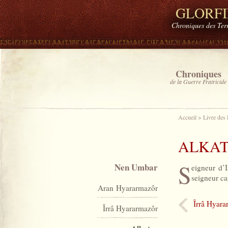
GLORF
Chroniques des Ter
Chroniques
de la Guerre Fratricide
Accueil
>
Livre des
ALKA
S
Nen Umbar
eigneur d’I
seigneur ca
Aran Hyararmazôr
Îrrâ Hyara
Îrrâ Hyararmazôr