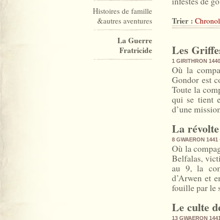
infestés de go
Histoires de famille
Trier :
&autres aventures
Chronol
La Guerre
Les Griffe
Fratricide
1 GIRITHRON 144
Où la compag
Gondor est c
Toute la comp
qui se tient
d’une mission
La révolte
8 GWAERON 1441
Où la compagn
Belfalas, vic
au 9, la co
d’Arwen et en
fouille par l
Le culte 
13 GWAERON 144