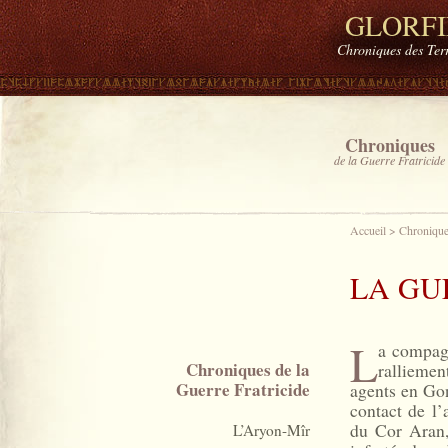
GLORF
Chroniques des Ter
Chroniques
de la Guerre Fratricide
Accueil
>
Chroniques
LA GU
L
a compagn
Chroniques
de la
rallieme
Guerre Fratricide
agents en Gon
contact de l’
du Cor Aran, 
L’Aryon-Mîr