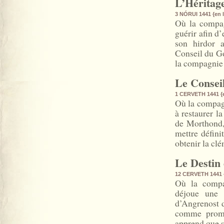
L’Héritage
3 NÓRUI 1441
{en 
Où la compag
guérir afin d
son hirdor 
Conseil du Go
la compagnie d
Le Consei
1 CERVETH 1441
{
Où la compagn
à restaurer la
de Morthond, 
mettre définit
obtenir la cl
Le Destin
12 CERVETH 1441
Où la compag
déjoue une 
d’Angrenost 
comme promi
apprend que s