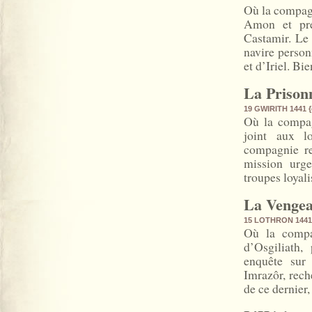
Où la compagn
Amon et pre
Castamir. Le
navire person
et d’Iriel. Bi
La Prisonn
19 GWIRITH 1441
{
Où la compag
joint aux lo
compagnie re
mission urge
troupes loyali
La Vengea
15 LOTHRON 144
Où la compag
d’Osgiliath,
enquête sur 
Imrazôr, rech
de ce dernier