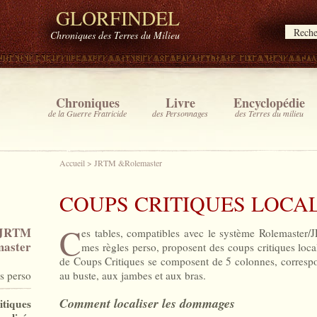
GLORFINDEL
Chroniques des Terres du Milieu
Chroniques
Livre
Encyclopédie
de la Guerre Fratricide
des Personnages
des Terres du milieu
Accueil
>
JRTM &Rolemaster
COUPS CRITIQUES LOCAL
C
JRTM
es tables, compatibles avec le système Rolemaster/
aster
mes règles perso, proposent des coups critiques loca
de Coups Critiques se composent de 5 colonnes, correspon
s perso
au buste, aux jambes et aux bras.
Comment localiser les dommages
itiques