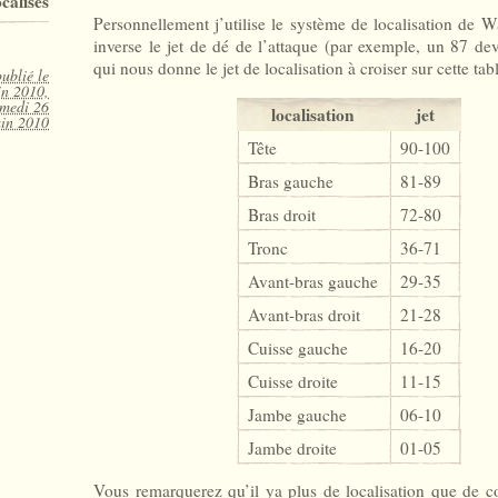
ocalisés
Personnellement j’utilise le système de localisation de
inverse le jet de dé de l’attaque (par exemple, un 87 de
qui nous donne le jet de localisation à croiser sur cette tabl
publié le
in 2010,
amedi 26
localisation
jet
uin 2010
Tête
90-100
Bras gauche
81-89
Bras droit
72-80
Tronc
36-71
Avant-bras gauche
29-35
Avant-bras droit
21-28
Cuisse gauche
16-20
Cuisse droite
11-15
Jambe gauche
06-10
Jambe droite
01-05
Vous remarquerez qu’il ya plus de localisation que de c