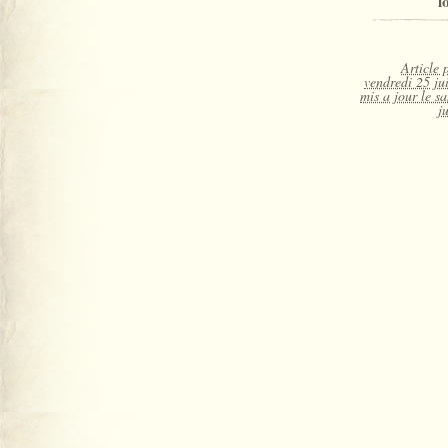
l
Article 
vendredi 25 ju
mis a jour le s
j