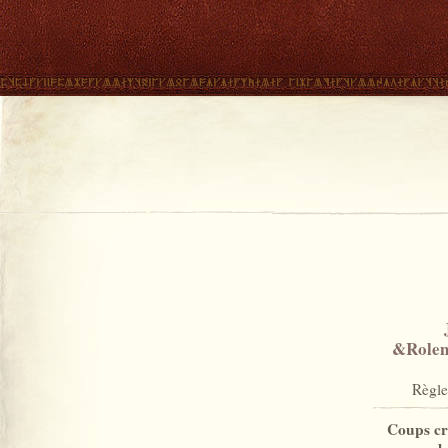
&Rolem
Règle
Coups cr