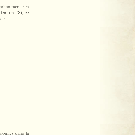
 Warhammer : On
vient un 78), ce
e :
olonnes dans la