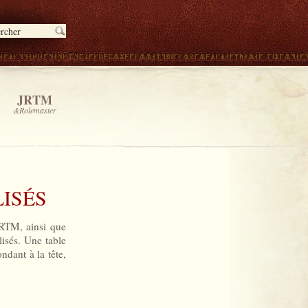
JRTM
&Rolemaster
ISÉS
JRTM, ainsi que
lisés. Une table
dant à la tête,